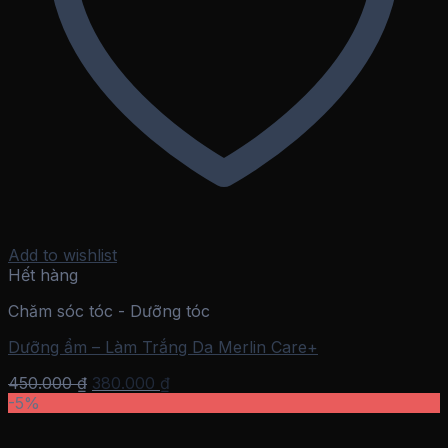
Add to wishlist
Hết hàng
Chăm sóc tóc - Dưỡng tóc
Dưỡng ẩm – Làm Trắng Da Merlin Care+
Giá
Giá
450.000
₫
380.000
₫
gốc
hiện
-5%
là:
tại
450.000 ₫.
là: