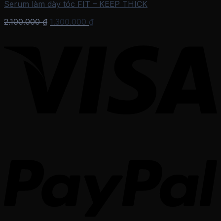
Serum làm dày tóc FIT – KEEP THICK
Giá
Giá
2.100.000
₫
1.300.000
₫
gốc
hiện
là:
tại
2.100.000 ₫.
là:
1.300.000 ₫.