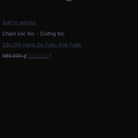
Add to wishlist
Chăm sóc tóc - Dưỡng tóc
Dầu Gội Hanz De Fuko Anti-Fade
Giá
Giá
580.000
₫
550.000
₫
gốc
hiện
là:
tại
580.000 ₫.
là:
550.000 ₫.