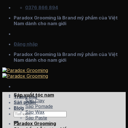
Skip
0376 866 894
to
Paradox Grooming là Brand mỹ phẩm của Việt
content
Nam dành cho nam giới
Đăng nhập
Paradox Grooming là Brand mỹ phẩm của Việt
Nam dành cho nam giới
Sáp vuốt tóc nam
Trang chủ
Sáp Clay
Sản phẩm
Sáp Pomade
Blog
Sáp Wax
Tìm
Sáp Paste
kiếm:
Paradox Grooming