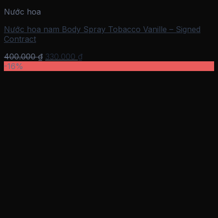
Nước hoa
Nước hoa nam Body Spray Tobacco Vanille – Signed
Contract
Giá
Giá
400.000
₫
330.000
₫
gốc
hiện
-16%
là:
tại
400.000 ₫.
là:
330.000 ₫.