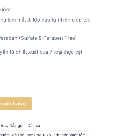
550.000 ₫.
huộm
g làm mất đi lớp dầu tự nhiên giúp tóc
araben (Sulfate & Paraben Free)
ền từ chiết xuất của 7 loại thực vật
ade số lượng
 giỏ hàng
 tóc
,
Dầu gội - Dầu xả
nhuộm
,
dầu xả
,
hanz de fuko
,
hdf
,
sáp vuốt tóc