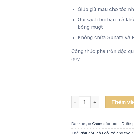
Giúp giữ màu cho tóc n
Gội sạch bụi bẩn mà khôn
bóng mượt
Không chứa Sulfate và P
Công thức pha trộn độc quy
quý.
Dầu Xả Hanz De Fuko Anti-F
Thêm vào
Danh mục:
Chăm sóc tóc - Dưỡng
Thẻ:
dầu gội
,
dầu gội xả cho tóc 