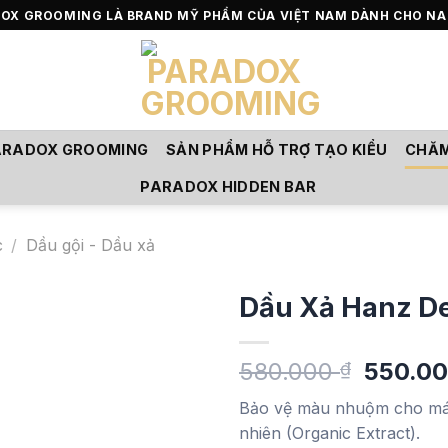
OX GROOMING LÀ BRAND MỸ PHẨM CỦA VIỆT NAM DÀNH CHO NA
ARADOX GROOMING
SẢN PHẨM HỖ TRỢ TẠO KIỂU
CHĂM
PARADOX HIDDEN BAR
c
/
Dầu gội - Dầu xả
Dầu Xả Hanz De
Giá
580.000
550.0
₫
Add to
gốc
wishlist
Bảo vệ màu nhuộm cho mái 
là:
nhiên (Organic Extract).
580.00