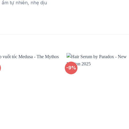
 ẩm tự nhiên, nhẹ dịu
%
-9%
Add to
Add
wishlist
wishl