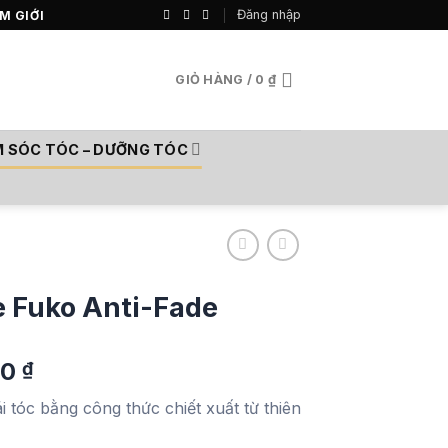
Đăng nhập
M GIỚI
GIỎ HÀNG /
0
₫
 SÓC TÓC – DƯỠNG TÓC
 Fuko Anti-Fade
Giá
00
₫
hiện
tóc bằng công thức chiết xuất từ thiên
tại
0 ₫.
là: