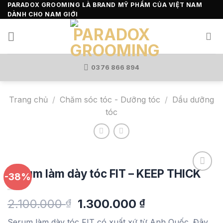
Skip
PARADOX GROOMING LÀ BRAND MỸ PHẨM CỦA VIỆT NAM
DÀNH CHO NAM GIỚI
to
content
0376 866 894
Trang chủ
/
Chăm sóc tóc - Dưỡng tóc
/
Dầu dưỡng
tóc
Serum làm dày tóc FIT – KEEP THICK
-38%
Add to
Giá
Giá
2.100.000
1.300.000
₫
₫
wishlist
gốc
hiện
Serum làm dày tóc FIT có xuất xứ từ Anh Quốc. Đây