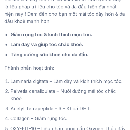
là:
tại
là liệu pháp trị liệu cho tóc và da đầu hiện đại nhất
2.100.000 ₫.
là:
hiện nay ! Đem đến cho bạn một mái tóc dày hơn & da
1.300.000 ₫.
đầu khoẻ mạnh hơn
Giảm rụng tóc & kích thích mọc tóc.
Làm dày và giúp tóc chắc khoẻ.
Tăng cường sức khoẻ cho da đầu.
Thành phần hoạt tính:
Laminaria digitata – Làm dày và kích thích mọc tóc.
Pelvetia canaliculata – Nuôi dưỡng mái tóc chắc
khoẻ.
Acetyl Tetrapeptide – 3 – Khoá DHT.
Collagen – Giảm rụng tóc.
OXY-FIT-10 – Liệu pháp cung cấp Oxygen, thúc đẩy