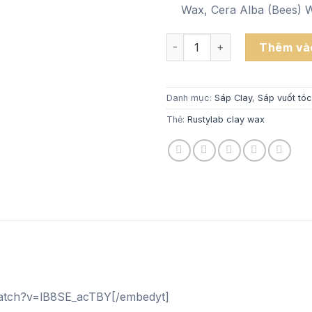
Wax, Cera Alba (Bees) 
Sáp vuốt tóc Rustylab - Cla
Thêm vào
Danh mục:
Sáp Clay
,
Sáp vuốt tó
Thẻ:
Rustylab clay wax
watch?v=lB8SE_acTBY[/embedyt]