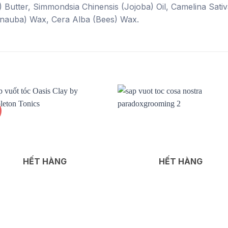
 Butter, Simmondsia Chinensis (Jojoba) Oil, Camelina Sati
Carnauba) Wax, Cera Alba (Bees) Wax.
Add to
Add
wishlist
wishl
HẾT HÀNG
HẾT HÀNG