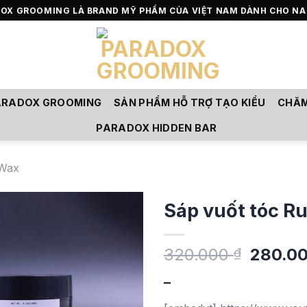
OX GROOMING LÀ BRAND MỸ PHẨM CỦA VIỆT NAM DÀNH CHO NA
ARADOX GROOMING
SẢN PHẨM HỖ TRỢ TẠO KIỂU
CHĂM
PARADOX HIDDEN BAR
Wax
Sáp vuốt tóc R
Giá
320.000
280.0
₫
Add to
gốc
wishlist
–
là:
320.00