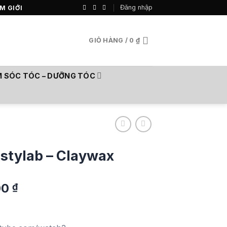
Đăng nhập
M GIỚI
GIỎ HÀNG /
0
₫
 SÓC TÓC – DƯỠNG TÓC
ustylab – Claywax
Giá
00
₫
hiện
tại
0 ₫.
là: