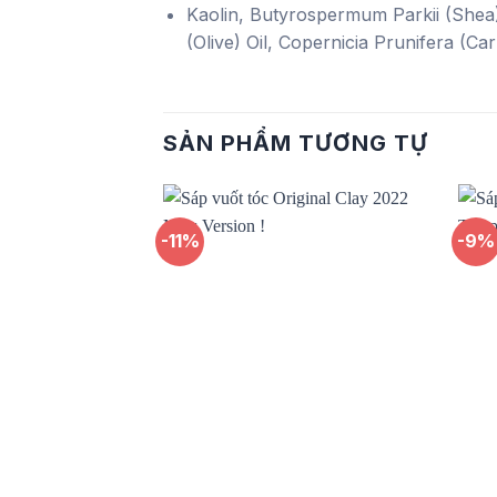
Kaolin, Butyrospermum Parkii (Shea)
(Olive) Oil, Copernicia Prunifera (
SẢN PHẨM TƯƠNG TỰ
-11%
-9%
Add to
wishlist