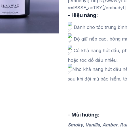
[embedyt] https://www.yo
v=lB8SE_acTBY[/embedyt]
– Hiệu năng:
Dành cho tóc trung bình
Độ giữ nếp cao, bóng mờ
Có khả năng hút dầu, ph
hoặc tóc đổ dầu nhiều.
Nhờ khả năng hút dầu nên
sau khi đội mũ bảo hiểm, tó
– Mùi hương:
Smoky, Vanilla, Amber, R