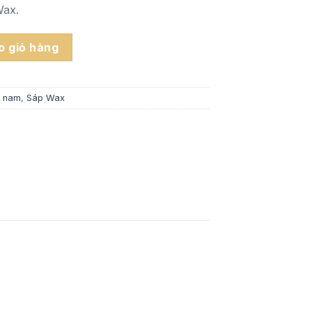
Wax.
ywax số lượng
 giỏ hàng
c nam
,
Sáp Wax