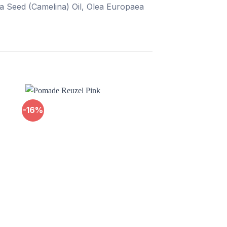
va Seed (Camelina) Oil, Olea Europaea
-16%
-18%
 to
Add to
ist
wishlist
HẾT 