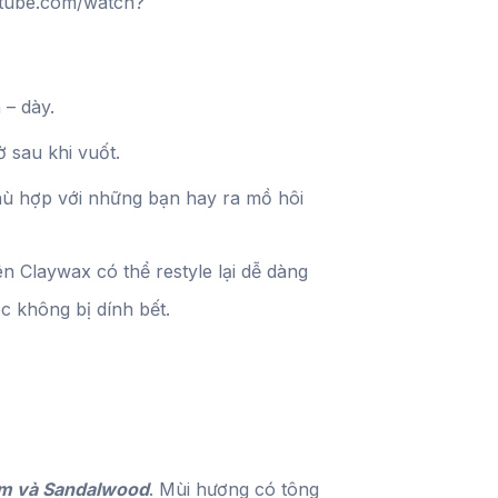
utube.com/watch?
280.000 ₫.
 – dày.
 sau khi vuốt.
ù hợp với những bạn hay ra mồ hôi
 Claywax có thể restyle lại dễ dàng
c không bị dính bết.
um và Sandalwood
. Mùi hương có tông