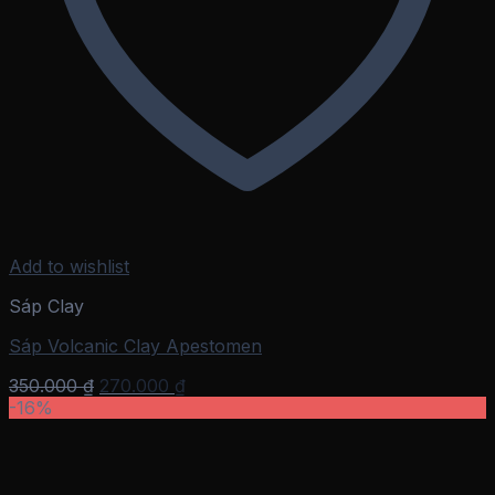
Add to wishlist
Sáp Clay
Sáp Volcanic Clay Apestomen
Giá
Giá
350.000
₫
270.000
₫
gốc
hiện
-16%
là:
tại
350.000 ₫.
là:
270.000 ₫.