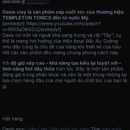
Giá
Giá
550.000
₫
500.000
₫
gốc
hiện
Oasis clay là sản phẩm sáp vuốt tóc của thương hiệu
là:
tại
TEMPLETON TONICS đến từ nước Mỹ.
550.000 ₫.
là:
[embedyt] https://www.youtube.com/watch?
500.000 ₫.
v=9tN3qO6iSZc[/embedyt]
Oasis có một vẻ ngoài khá sang trọng và rất “Tây”, cụ
thể là mang hơi hướng của
thần thoại Bắc Âu
. Dường
như đây cũng là chủ đề của hãng khi thiết kế của hầu
hết các sản phẩm đều mang chung phong cách này.
Với
độ giữ nếp cao – khả năng tạo kiểu lại tuyệt vời –
tính năng hút dầu thừa
trên tóc. Đây là một sản phẩm
đáng giá trong phân khúc và nên là một trong những sự
lựa chọn hàng đầu của mọi người dù chất tóc của bạn là
gì.
Hết hàng
Danh mục:
Sáp Clay
,
Sáp vuốt tóc nam
Thẻ:
sáp vuốt