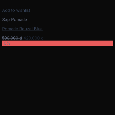
Add to wishlist
Sáp Pomade
Pomade Reuzel Blue
Giá
Giá
500.000
₫
420.000
₫
gốc
hiện
-6%
là:
tại
500.000 ₫.
là:
420.000 ₫.