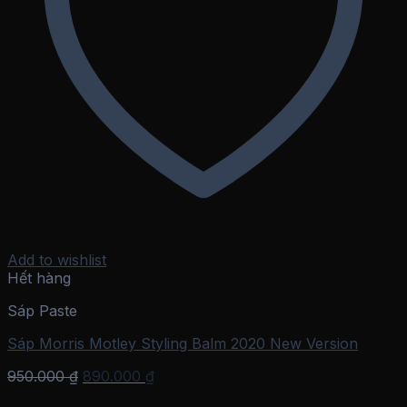
Add to wishlist
Hết hàng
Sáp Paste
Sáp Morris Motley Styling Balm 2020 New Version
Giá
Giá
950.000
₫
890.000
₫
gốc
hiện