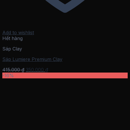
Add to wishlist
Hết hàng
Sáp Clay
Sáp Lumiere Premium Clay
Giá
Giá
415.000
₫
350.000
₫
gốc
hiện
-16%
là:
tại
415.000 ₫.
là:
350.000 ₫.