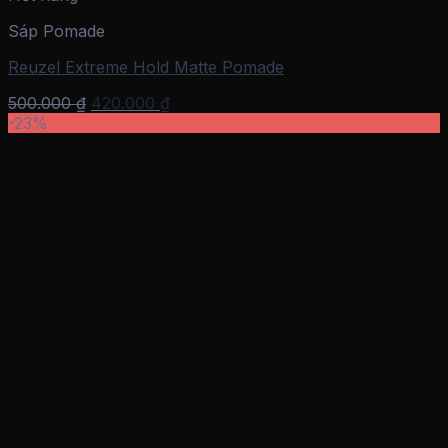
Sáp Pomade
Reuzel Extreme Hold Matte Pomade
Giá
Giá
500.000
₫
420.000
₫
gốc
hiện
-23%
là:
tại
500.000 ₫.
là:
420.000 ₫.