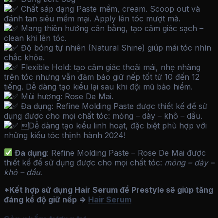
Chất sáp dạng Paste mềm, cream. Scoop out và
đánh tan siêu mềm mại. Apply lên tóc mượt mà.
Mang thiên hướng cân bằng, tạo cảm giác sạch –
clean khi lên tóc.
Độ bóng tự nhiên (Natural Shine) giúp mái tóc nhìn
chắc khỏe.
Flexible Hold: tạo cảm giác thoải mái, nhẹ nhàng
trên tóc nhưng vẫn đảm bảo giữ nếp tốt từ 10 đến 12
tiếng. Dễ dàng tạo kiểu lại sau khi đội mũ bảo hiểm.
Mùi hương: Rose De Mai.
Đa dụng: Refine Molding Paste được thiết kế để sử
dụng được cho mọi chất tóc: mỏng – dày – khô – dầu.
Dễ dàng tạo kiểu linh hoạt, đặc biệt phù hợp với
những kiểu tóc thịnh hành 2024!
Đa dụng
: Refine Molding Paste – Rose De Mai được
thiết kế để sử dụng được cho mọi chất tóc:
mỏng – dày –
khô – dầu.
*Kết hợp sử dụng Hair Serum để Prestyle sẽ giúp tăng
đáng kể độ giữ nếp =>
Hair Serum