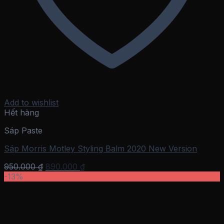
Add to wishlist
Hết hàng
Sáp Paste
Sáp Morris Motley Styling Balm 2020 New Version
Giá
Giá
950.000
₫
890.000
₫
gốc
hiện
-13%
là:
tại
950.000 ₫.
là:
890.000 ₫.