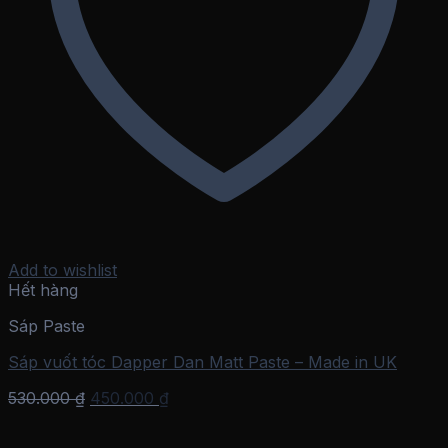
Add to wishlist
Hết hàng
Sáp Paste
Sáp vuốt tóc Dapper Dan Matt Paste – Made in UK
Giá
Giá
530.000
₫
450.000
₫
gốc
hiện
là:
tại