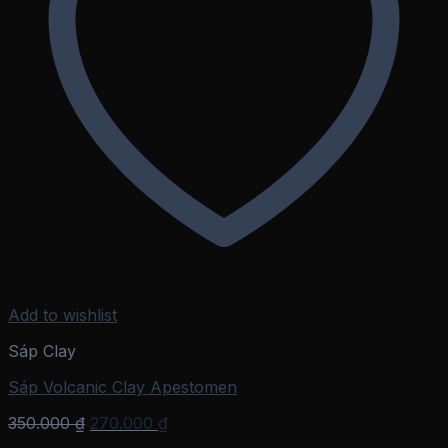
Add to wishlist
Sáp Clay
Sáp Volcanic Clay Apestomen
Giá
Giá
350.000
₫
270.000
₫
gốc
hiện