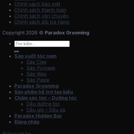
Chính sách bảo mật
Chính sách thanh toán
Chính sách vận chuyển
Chính sách đổi trả hàng
Copyright 2026 ©
Paradox Grooming
Tìm
kiếm:
Sáp vuốt tóc nam
Sáp Clay
Sáp Pomade
Sáp Wax
Sáp Paste
Paradox Grooming
Sản phẩm hỗ trợ tạo kiểu
Chăm sóc tóc – Dưỡng tóc
Dầu dưỡng tóc
Dầu gội – Dầu xả
Paradox Hidden Bar
Đăng nhập
Đăng nhập