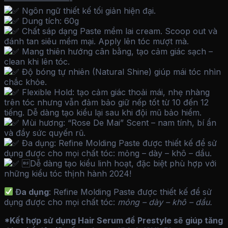
————————-
Ngôn ngữ thiết kế tối giản hiện đại.
Dung tích: 60g
Chất sáp dạng Paste mềm lai cream. Scoop out và
đánh tan siêu mềm mại. Apply lên tóc mượt mà.
Mang thiên hướng cân bằng, tạo cảm giác sạch –
clean khi lên tóc.
Độ bóng tự nhiên (Natural Shine) giúp mái tóc nhìn
chắc khỏe.
Flexible Hold: tạo cảm giác thoải mái, nhẹ nhàng
trên tóc nhưng vẫn đảm bảo giữ nếp tốt từ 10 đến 12
tiếng. Dễ dàng tạo kiểu lại sau khi đội mũ bảo hiểm.
Mùi hương: “Rose De Mai” Scent – nam tính, bí ẩn
và đầy sức quyến rũ.
Đa dụng: Refine Molding Paste được thiết kế để sử
dụng được cho mọi chất tóc: mỏng – dày – khô – dầu.
Dễ dàng tạo kiểu linh hoạt, đặc biệt phù hợp với
những kiểu tóc thịnh hành 2024!
Đa dụng
: Refine Molding Paste được thiết kế để sử
dụng được cho mọi chất tóc:
mỏng – dày – khô – dầu.
*Kết hợp sử dụng Hair Serum để Prestyle sẽ giúp tăng