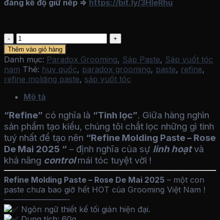
đáng kể độ giữ nếp =>
https://bit.ly/3HleRhu
Sáp
vuốt
Thêm vào giỏ hàng
tóc
Danh mục:
Paradox Grooming
,
Sáp Paste
,
Sáp vuốt tóc
Refine
nam
Thẻ:
huy quốc
,
paradox grooming
,
paste
,
refine
,
Molding
refine molding paste
,
sáp vuốt tóc
Paste
-
Mô tả
Rose
“Refine”
có nghĩa là
“Tinh lọc”
. Giữa hàng nghìn
De
sản phẩm tạo kiểu, chúng tôi chắt lọc những gì tinh
Mai
2025
tuý nhất để tạo nên
“Refine Molding Paste – Rose
số
De Mai 2025 “
– định nghĩa của sự
linh hoạt
và
lượng
khả năng
control
mái tóc tuyệt vời !
Refine Molding Paste – Rose De Mai 2025
– một con
paste chưa bao giờ hết HOT của Grooming Việt Nam !
————————-
Ngôn ngữ thiết kế tối giản hiện đại.
Dung tích: 60g