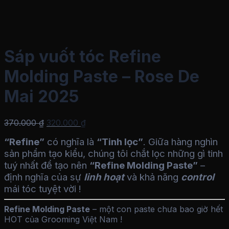
Sáp vuốt tóc Refine
Molding Paste – Rose De
Mai 2025
Giá
Giá
370.000
₫
320.000
₫
gốc
hiện
“Refine”
có nghĩa là
“Tinh lọc”
. Giữa hàng nghìn
là:
tại
sản phẩm tạo kiểu, chúng tôi chắt lọc những gì tinh
370.000 ₫.
là:
320.000 ₫.
tuý nhất để tạo nên
“Refine Molding Paste”
–
định nghĩa của sự
linh hoạt
và khả năng
control
mái tóc tuyệt vời !
Refine Molding Paste
– một con paste chưa bao giờ hết
HOT của Grooming Việt Nam !