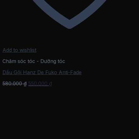
Add to wishlist
Chăm sóc tóc - Dưỡng tóc
Dầu Gội Hanz De Fuko Anti-Fade
Giá
Giá
580.000
₫
550.000
₫
gốc
hiện
là:
tại
580.000 ₫.
là:
550.000 ₫.