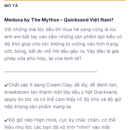
MÔ TẢ
Medusa by The Mythos – Quicksand Việt Nam?
Với những mái tóc dầu thì mùa hè sang cũng là lúc
anh em bắt tay vào sắm những sản phẩm tạo kiểu có
độ khô giúp cho tóc không bị vướng vào tình trạng
ướt, bóng, bết do mồ hôi dầu gây ra. Vậy đâu là giải
pháp vừa phù hợp, lại vừa kinh tế?
————————————————————
✔️Chất sáp ở dạng Cream Clay, dễ lấy, dễ đánh tan,
breakdown tan thành một lớp dầu y hệt Quicksand,
apply ăn tóc và có thể cảm thấy rõ độ khô và độ giữ
nếp khủng sản phẩm mang lại.
✔️Độ giữ nếp High Hold, cực kỳ chắc chắn, có thể
hiểu như tóc các bạn đã vô tình “nhìn” vào mắt