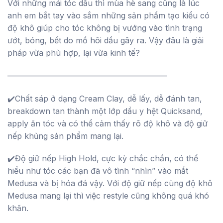
250.000 ₫.
là:
Với những mái tóc dầu thì mùa hè sang cũng là lúc
220.000 ₫.
anh em bắt tay vào sắm những sản phẩm tạo kiểu có
độ khô giúp cho tóc không bị vướng vào tình trạng
ướt, bóng, bết do mồ hôi dầu gây ra. Vậy đâu là giải
pháp vừa phù hợp, lại vừa kinh tế?
————————————————————
✔️Chất sáp ở dạng Cream Clay, dễ lấy, dễ đánh tan,
breakdown tan thành một lớp dầu y hệt Quicksand,
apply ăn tóc và có thể cảm thấy rõ độ khô và độ giữ
nếp khủng sản phẩm mang lại.
✔️Độ giữ nếp High Hold, cực kỳ chắc chắn, có thể
hiểu như tóc các bạn đã vô tình “nhìn” vào mắt
Medusa và bị hóa đá vậy. Với độ giữ nếp cùng độ khô
Medusa mang lại thì việc restyle cũng không quá khó
khăn.