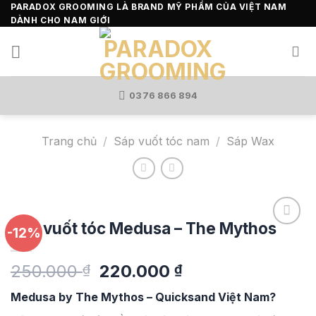
Skip
PARADOX GROOMING LÀ BRAND MỸ PHẨM CỦA VIỆT NAM
DÀNH CHO NAM GIỚI
to
content
0376 866 894
Trang chủ
/
Sáp vuốt tóc nam
/
Sáp Wax
Sáp vuốt tóc Medusa – The Mythos
-12%
Add to
Giá
Giá
250.000
220.000
₫
₫
wishlist
gốc
hiện
Medusa by The Mythos – Quicksand Việt Nam?
là:
tại