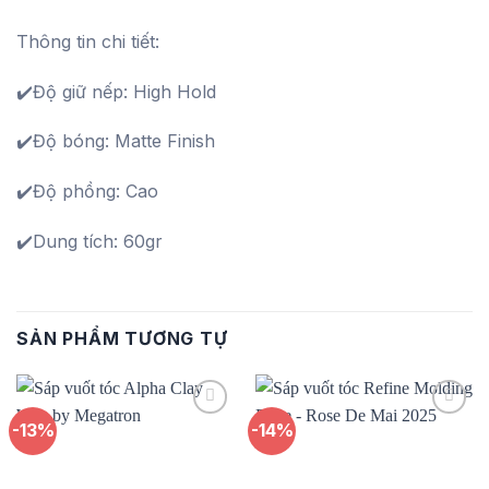
Thông tin chi tiết:
✔️Độ giữ nếp: High Hold
✔️Độ bóng: Matte Finish
✔️Độ phồng: Cao
✔️Dung tích: 60gr
SẢN PHẨM TƯƠNG TỰ
-13%
-14%
Add to
Add to
wishlist
wishlist