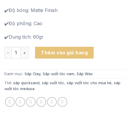
✔️Độ bóng: Matte Finish
✔️Độ phồng: Cao
✔️Dung tích: 60gr
Sáp vuốt tóc Medusa - The Mythos số lượng
Thêm vào giỏ hàng
Danh mục:
Sáp Clay
,
Sáp vuốt tóc nam
,
Sáp Wax
Thẻ:
sáp quicksand
,
sáp vuốt tóc
,
sáp vuốt tóc cho mùa hè
,
sáp
vuốt tóc medusa