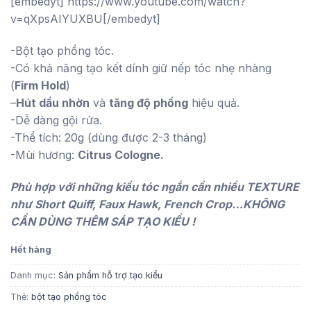
[embedyt] https://www.youtube.com/watch?
là:
tại
v=qXpsAIYUXBU[/embedyt]
450.000 ₫.
là:
380.000 ₫.
-Bột tạo phồng tóc.
-Có khả năng tạo kết dính giữ nếp tóc nhẹ nhàng
(
Firm Hold
)
–
Hút dầu nhờn
và
tăng độ phồng
hiệu quả.
-Dễ dàng gội rửa.
-Thể tích: 20g (dùng được 2-3 tháng)
-Mùi hương:
Citrus Cologne.
Phù hợp với những kiểu tóc ngắn cần nhiều TEXTURE
như Short Quiff, Faux Hawk, French Crop…KHÔNG
CẦN DÙNG THÊM SÁP TẠO KIỂU !
Hết hàng
Danh mục:
Sản phẩm hỗ trợ tạo kiểu
Thẻ:
bột tạo phồng tóc