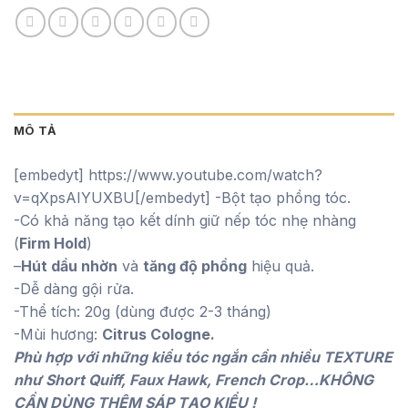
MÔ TẢ
[embedyt] https://www.youtube.com/watch?
v=qXpsAIYUXBU[/embedyt] -Bột tạo phồng tóc.
-Có khả năng tạo kết dính giữ nếp tóc nhẹ nhàng
(
Firm Hold
)
–
Hút dầu nhờn
và
tăng độ phồng
hiệu quả.
-Dễ dàng gội rửa.
-Thể tích: 20g (dùng được 2-3 tháng)
-Mùi hương:
Citrus Cologne.
Phù hợp với những kiểu tóc ngắn cần nhiều TEXTURE
như Short Quiff, Faux Hawk, French Crop…KHÔNG
CẦN DÙNG THÊM SÁP TẠO KIỂU !