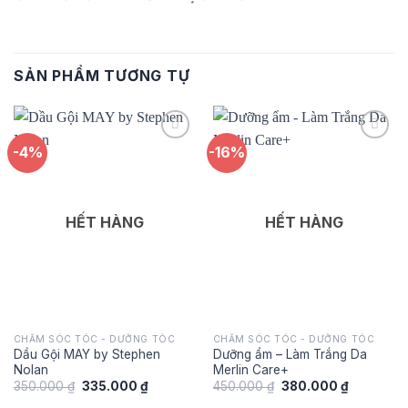
SẢN PHẨM TƯƠNG TỰ
-4%
-16%
Add to
Add to
wishlist
wishlist
HẾT HÀNG
HẾT HÀNG
CHĂM SÓC TÓC - DƯỠNG TÓC
CHĂM SÓC TÓC - DƯỠNG TÓC
Dầu Gội MAY by Stephen
Dưỡng ẩm – Làm Trắng Da
Nolan
Merlin Care+
Giá
Giá
Giá
Giá
350.000
₫
335.000
₫
450.000
₫
380.000
₫
gốc
hiện
gốc
hiện