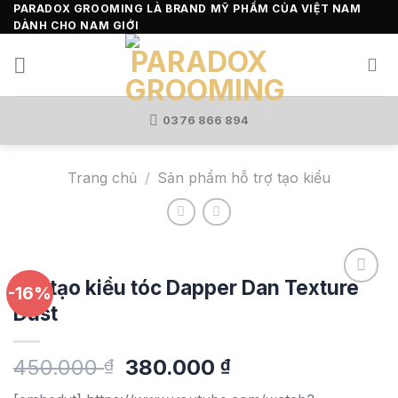
Skip
PARADOX GROOMING LÀ BRAND MỸ PHẨM CỦA VIỆT NAM
DÀNH CHO NAM GIỚI
to
content
0376 866 894
Trang chủ
/
Sản phẩm hỗ trợ tạo kiểu
Bột tạo kiểu tóc Dapper Dan Texture
-16%
Dust
Add to
wishlist
Giá
Giá
450.000
380.000
₫
₫
gốc
hiện